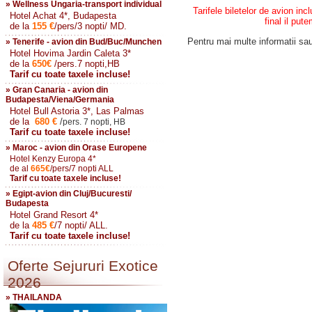
» Wellness Ungaria-transport individual
Tarifele biletelor de avion inc
Hotel Achat 4*, Budapesta
final il put
de la
155
€
/pers/3 nopti/ MD.
Pentru mai multe informatii sau 
» Tenerife - avion din Bud/Buc/Munchen
Hotel Hovima Jardin Caleta 3*
de la
650
€
/pers.7 nopti,HB
Tarif cu toate taxele incluse!
» Gran Canaria - avion din
Budapesta/Viena/Germania
Hotel Bull Astoria 3*, Las Palmas
de la
680
€
/
pers. 7 nopti, HB
Tarif cu toate taxele incluse!
» Maroc - avion din Orase Europene
Hotel Kenzy Europa 4*
de al
665
€
/pers/7 nopti ALL
Tarif cu toate taxele incluse!
» Egipt-avion din Cluj/Bucuresti/
Budapesta
Hotel Grand Resort 4*
de la
485
€
/7 nopti/ ALL.
Tarif cu toate taxele incluse!
Oferte Sejururi Exotice
2026
» THAILANDA