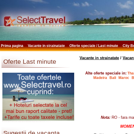
Prima pagina
Vacante in strainatate
Oferte speciale / Last minute
City 
Vacante in strainatate
/
Vacan
Oferte Last minute
Alte oferte speciale in:
Tha
Madeira
Bali
Maroc
B
Nota:
RO - fara ma
MOMENT
Sugestii de vacanta