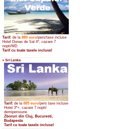
Tarif:
de la
880
euro
/pers/taxe incluse
Hotel Dunas de Sal 4*, cazare 7
nopti/MD.
Tarif cu toate taxele incluse!
» Sri Lanka
Tarif:
de la
885
euro
/pers taxe incluse
Hotel 3*+, cazare 7 nopti/
demipensiune.
Zboruri din Cluj, Bucuresti,
Budapesta
Tarif cu toate taxele incluse!