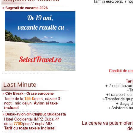
Tarif in euro/pers, 7 no
» Sugestii de vacanta 2026
Conditii de rezerva
Tari
Last Minute
+
7 nopti cazar
+
Ta
» City Break - Orase europene
+
Transport cu 
€
Tarife de la
155
/pers, cazare 3
+
Transfer de grup
nopti, mic dejun
. Avion si taxe
+
Bagaj d
incluse!
+
Asistenta tur
» Dubai-avion din Cluj/Buc/Budapesta
Hotel Occidental IMPZ Dubai 4*
La cerere va putem oferi
de la
770
€
/pers/7 nopti/ MD.
Tarif cu toate taxele incluse!
de 