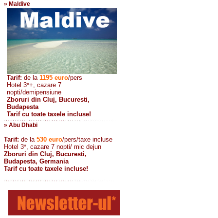
» Maldive
Tarif:
de la
1195
euro
/pers
Hotel 3*+, cazare 7
nopti/demipensiune
Zboruri din Cluj, Bucuresti,
Budapesta
Tarif cu toate taxele incluse!
» Abu Dhabi
Tarif:
de la
530
euro
/pers/taxe incluse
Hotel 3*, cazare 7 nopti/ mic dejun
Zboruri din Cluj, Bucuresti,
Budapesta, Germania
Tarif cu toate taxele incluse!