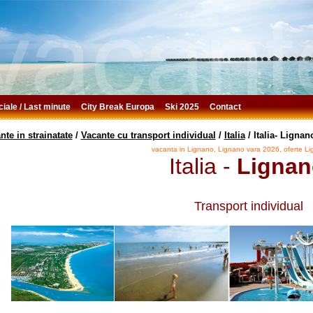
ciale / Last minute
City Break Europa
Ski 2025
Contact
nte in strainatate
/
Vacante cu transport individual
/
Italia
/
Italia- Lignan
vacanta in Lignano,
Lignano
vara 2026, oferte
Li
Italia -
Lignan
Transport individual