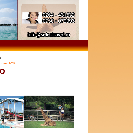
o
gnano
2026
o