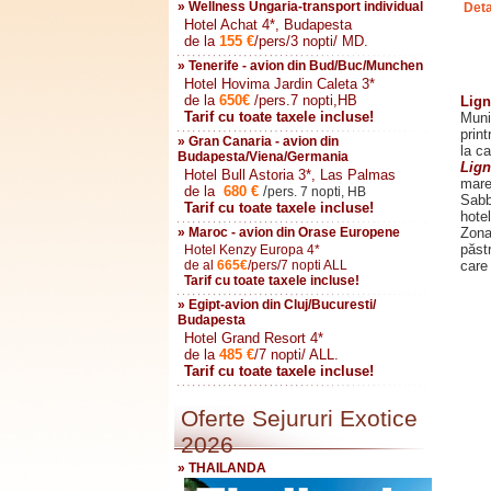
» Wellness Ungaria-transport individual
Deta
Hotel Achat 4*, Budapesta
de la
155
€
/pers/3 nopti/ MD.
» Tenerife - avion din Bud/Buc/Munchen
Hotel Hovima Jardin Caleta 3*
de la
650
€
/pers.7 nopti,HB
Lig
Tarif cu toate taxele incluse!
Munic
print
» Gran Canaria - avion din
la ca
Budapesta/Viena/Germania
Lign
Hotel Bull Astoria 3*, Las Palmas
mare 
de la
680
€
/
pers. 7 nopti, HB
Sabb
Tarif cu toate taxele incluse!
hote
» Maroc - avion din Orase Europene
Zon
păstr
Hotel Kenzy Europa 4*
de al
665
€
/pers/7 nopti ALL
care 
Tarif cu toate taxele incluse!
» Egipt-avion din Cluj/Bucuresti/
Budapesta
Hotel Grand Resort 4*
de la
485
€
/7 nopti/ ALL.
Tarif cu toate taxele incluse!
Oferte Sejururi Exotice
2026
» THAILANDA