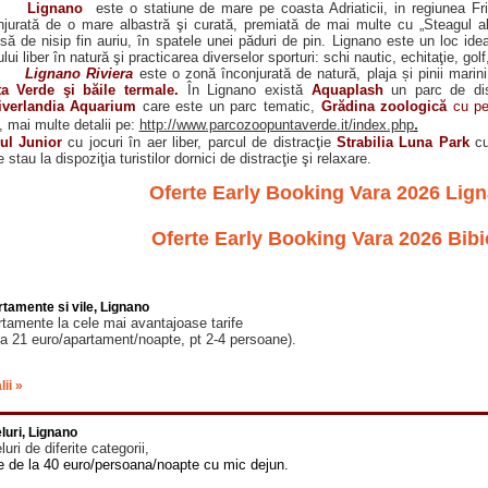
ignano
este o statiune de mare pe coasta Adriaticii, in regiunea Friu
njurată de o mare albastră şi curată, premiată de mai multe cu „Steagul al
să de nisip fin auriu, în spatele unei păduri de pin. Lignano este un loc ide
lui liber în natură şi practicarea diverselor sporturi: schi nautic, echitaţie, golf
gnano Riviera
este o zonă înconjurată de natură, plaja și pinii marini
a Verde şi băile termale.
În Lignano există
Aquaplash
un parc de dis
iverlandia
Aquarium
care este un parc tematic,
Grădina zoologică
cu pe
.
, mai multe detalii pe:
http://www.parcozoopuntaverde.it/index.php
ul Junior
cu jocuri în aer liber, parcul de distracţie
Strabilia Luna Park
cu
 stau la dispoziţia turistilor dornici de distracţie şi relaxare.
Oferte Early Booking Vara 2026 Ligna
Oferte Early Booking Vara 2026 Bibio
tamente si vile, Lignano
tamente la cele mai avantajoase tarife
la 21 euro/apartament/noapte, pt 2-4 persoane).
lii »
luri, Lignano
luri de diferite categorii,
fe de la 40 euro/persoana/noapte cu mic dejun.