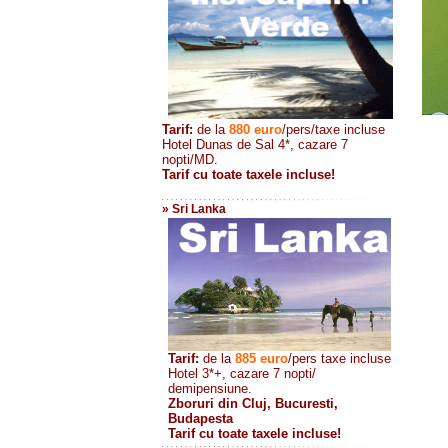
Tarif:
de la
880
euro
/pers/taxe incluse
Hotel Dunas de Sal 4*, cazare 7
nopti/MD.
Tarif cu toate taxele incluse!
» Sri Lanka
Tarif:
de la
885
euro
/pers taxe incluse
Hotel 3*+, cazare 7 nopti/
demipensiune.
Zboruri din Cluj, Bucuresti,
Budapesta
Tarif cu toate taxele incluse!