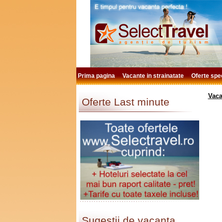
Prima pagina
Vacante in strainatate
Oferte spe
Vaca
Oferte Last minute
Sugestii de vacanta