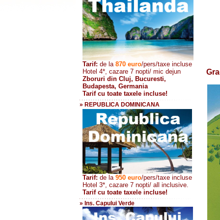
Tarif:
de la
870
euro
/pers/taxe incluse
Hotel 4*, cazare 7 nopti/ mic dejun
Gra
Zboruri din Cluj, Bucuresti,
Budapesta, Germania
Tarif cu toate taxele incluse!
» REPUBLICA DOMINICANA
Tarif:
de la
950 euro
/pers
/taxe incluse
Hotel 3*, cazare 7 nopti/ all inclusive.
Tarif cu toate taxele incluse!
» Ins. Capului Verde