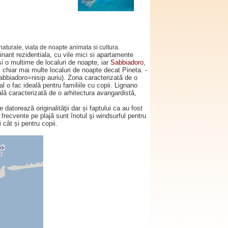
 naturale, viata de noapte animata si cultura.
ant rezidentiala, cu vile mici si apartamente
si o multime de localuri de noapte, iar
Sabbiadoro
,
i chiar mai multe localuri de noapte decat Pineta. -
(sabbiadoro=nisip auriu). Zona caracterizată de o
l o fac ideală pentru familiile cu copii. Lignano
lă caracterizată de o arhitectura avangardistă,
atorează originalităţii dar și faptului ca au fost
 frecvente pe plajă sunt înotul şi windsurful pentru
 cât și pentru copii.