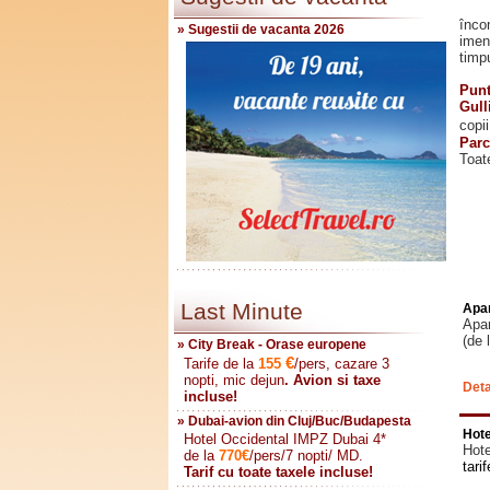
L
înco
» Sugestii de vacanta 2026
imen
timpu
Li
Punt
Gull
copii
Parc
Toate
Last Minute
Apar
Apar
(de 
» City Break - Orase europene
€
Tarife de la
155
/pers, cazare 3
nopti, mic dejun
. Avion si taxe
Deta
incluse!
» Dubai-avion din Cluj/Buc/Budapesta
Hote
Hotel Occidental IMPZ Dubai 4*
Hote
de la
770
€
/pers/7 nopti/ MD.
tari
Tarif cu toate taxele incluse!