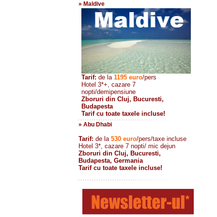
» Maldive
Tarif:
de la
1195
euro
/pers
Hotel 3*+, cazare 7
nopti/demipensiune
Zboruri din Cluj, Bucuresti,
Budapesta
Tarif cu toate taxele incluse!
» Abu Dhabi
Tarif:
de la
530
euro
/pers/taxe incluse
Hotel 3*, cazare 7 nopti/ mic dejun
Zboruri din Cluj, Bucuresti,
Budapesta, Germania
Tarif cu toate taxele incluse!