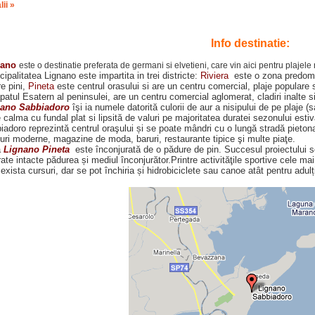
lii »
Info destinatie:
nano
este o destinatie preferata de germani si elvetieni, care vin aici pentru plajele
ipalitatea Lignano este impartita in trei districte:
Riviera
este o zona predomin
re pini,
Pineta
este centrul orasului si are un centru comercial, plaje populare 
patul Esatern al peninsulei, are un centru comercial aglomerat, cladiri inalte s
ano Sabbiadoro
îşi ia numele datorită culorii de aur a nisipului de pe plaje 
calma cu fundal plat si lipsită de valuri pe majoritatea duratei sezonului estiva
iadoro reprezintă centrul oraşului și se poate mândri cu o lungă stradă pietona
luri moderne, magazine de moda, baruri, restaurante tipice şi multe piaţe.
a
Lignano Pineta
este înconjurată de o pădure de pin. Succesul proiectului se d
ate intacte pădurea și mediul înconjurător.Printre activităţile sportive cele mai
exista cursuri, dar se pot închiria și hidrobiciclete sau canoe atât pentru adulți