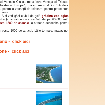
li-Venezia Giulia,situata între Veneţia şi Trieste,
bastru al Europei", mare care scaldă o întindere
al pentru o vacanţă de relaxare, pentru petrecerea
, tenis.
. Aici veți găsi clubul de golf,
grădina zoologica
tracţii acvatice care se întinde pe 60.000 m2,
ste 1500 de animale,
o atractie deosebita pentru
 peste 1000 de atracţii, băile termale, magazine.
no - click aici
ne - click aici