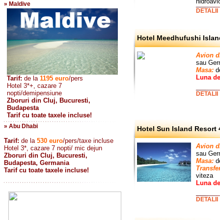
hidroavi
» Maldive
DETALII
Hotel Meedhufushi Islan
Avion d
sau Germ
Masa:
d
Luna de
Tarif:
de la
1195
euro
/pers
Hotel 3*+, cazare 7
nopti/demipensiune
DETALII
Zboruri din Cluj, Bucuresti,
Budapesta
Tarif cu toate taxele incluse!
» Abu Dhabi
Hotel Sun Island Resort 
Tarif:
de la
530
euro
/pers/taxe incluse
Avion d
Hotel 3*, cazare 7 nopti/ mic dejun
sau
Ger
Zboruri din Cluj, Bucuresti,
Masa:
de
Budapesta, Germania
Transfer
Tarif cu toate taxele incluse!
viteza
Luna de
DETALII