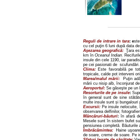
______________
Reguli de intrare in tara
: e
ste
cu cel puţin 6 luni după data de
Aşezarea geografică:
Ţara est
km în
Oceanul Indian
. Recifuri
insule din cele 1190, iar paradi
pe cei pasionati de scufundări.
Clima:
Este favorabilă pe to
tropicale, calde pot interveni or
Marea/malul mării:
Puţin adâ
mării cu nisip alb, înconjurat de
Aeroportul:
Se găseşte pe un b
Resorturile de pe insule
:
Supr
în general sunt de sine stătăt
multe insule sunt și bungalouri 
Excursii:
Pe insule nelocuite, 
observarea delfinilor, fotografie
Mâncăruri-băuturi
:
în afară d
Mesele sunt în sistem bufet su
pensiunea completă. Băuturile al
Îmbrăcămintea:
Haine uşoare 
de soare, creme de soare. Pe in
Sfaturi legate de sănătate:
Va