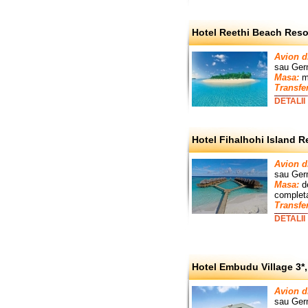
Hotel Reethi Beach Resor
Avion d
sau
Ger
Masa:
mi
Transfe
DETALII
Hotel Fihalhohi Island Re
Avion d
sau
Ger
Masa:
d
complet
Transfe
DETALII
Hotel Embudu Village 3*,
Avion d
sau Germ