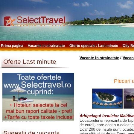
Prima pagina
Vacante in strainatate
Oferte speciale / Last minute
City 
Vacante in strainatate
/
Vacan
Oferte Last minute
Plecari 
Arhipelagul Insulelor Maldiv
Ecuatorului si reprezinta de fap
de corali, care contin o colect
Doar 200 de insule sunt locuite
Sugestii de vacanta
mica altitudine de pe Terra: med