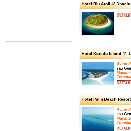
Hotel Riu Atoll 4*,Dhaalu
DETALII
Hotel Kuredu Island 4*, L
Avion d
sau
Ger
Masa:
de
Transfer
DETALII
Hotel Palm Beach Resort 
Avion d
sau
Ger
Masa:
p
Transfe
DETALII