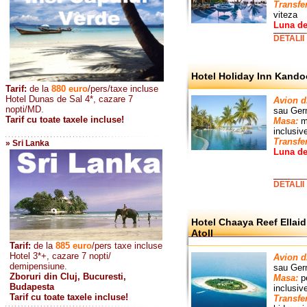
Transfer
viteza
Luna de
DETALII
Hotel Holiday Inn Kando
Tarif:
de la
880
euro
/pers/taxe incluse
Hotel Dunas de Sal 4*, cazare 7
Avion d
nopti/MD.
sau
Ger
Tarif cu toate taxele incluse!
Masa:
mi
inclusiv
Transfe
» Sri Lanka
Luna de
DETALII
Hotel Chaaya Reef Ellaid
Atoll
Tarif:
de la
885
euro
/pers taxe incluse
Hotel 3*+, cazare 7 nopti/
Avion d
demipensiune.
sau
Ger
Zboruri din Cluj, Bucuresti,
Masa:
pe
Budapesta
inclusiv
Tarif cu toate taxele incluse!
Transfe