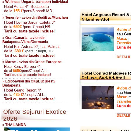
» Wellness Ungaria-transport individual
Hotel Achat 4*, Budapesta
de la
155
€
/pers/3 nopti/ MD.
Hotel Angsana Resort & S
» Tenerife - avion din Bud/Buc/Munchen
Nilandhe-Atol
Hotel Hovima Jardin Caleta 3*
de la
650
€
/pers.7 nopti,HB
Avion d
Tarif cu toate taxele incluse!
sau
Ger
» Gran Canaria - avion din
Masa:
mi
Budapesta/Viena/Germania
Transfe
Hotel Bull Astoria 3*, Las Palmas
Luna de
de la
680
€
/
pers. 7 nopti, HB
Tarif cu toate taxele incluse!
DETALII
» Maroc - avion din Orase Europene
Hotel Kenzy Europa 4*
de al
665
€
/pers/7 nopti ALL
Hotel Conrad Maldives Ra
Tarif cu toate taxele incluse!
DeLuxe, Sud-Ari-Atoll
» Egipt-avion din Cluj/Bucuresti/
Budapesta
Avion d
Hotel Grand Resort 4*
sau
Ger
de la
485
€
/7 nopti/ ALL.
Masa:
mi
Tarif cu toate taxele incluse!
Transfe
Luna de
Oferte Sejururi Exotice
DETALII
2026
» THAILANDA