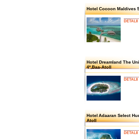
Hotel Cocoon Maldives 5
DETALII
Hotel Dreamland The Un
4*,Baa-Atoll
DETALII
Hotel Adaaran Select Hu
Atoll
DETALII