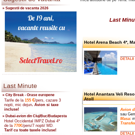
» Sugestii de vacanta 2026
Last Minu
Hotel Arena Beach 4*, Ma
DETALII
Last Minute
Hotel Anantara Veli Reso
» City Break - Orase europene
Atoll
€
Tarife de la
155
/pers, cazare 3
nopti, mic dejun
. Avion si taxe
incluse!
Avion d
sau
Ger
» Dubai-avion din Cluj/Buc/Budapesta
Masa:
mi
Hotel Occidental IMPZ Dubai 4*
Transfe
de la
770
€
/pers/7 nopti/ MD.
Tarif cu toate taxele incluse!
DETALII