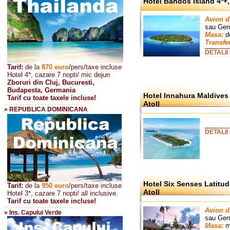
Hotel Bandos Island 4*+,
Avion d
sau
Ger
Masa:
de
Transfer
DETALII
Tarif:
de la
870
euro
/pers/taxe incluse
Hotel 4*, cazare 7 nopti/ mic dejun
Zboruri din Cluj, Bucuresti,
Budapesta, Germania
Hotel Innahura Maldives
Tarif cu toate taxele incluse!
Atoll
» REPUBLICA DOMINICANA
DETALII
Hotel Six Senses Latitu
Tarif:
de la
950 euro
/pers
/taxe incluse
Atoll
Hotel 3*, cazare 7 nopti/ all inclusive.
Tarif cu toate taxele incluse!
Avion d
» Ins. Capului Verde
sau
Ger
Masa:
mi