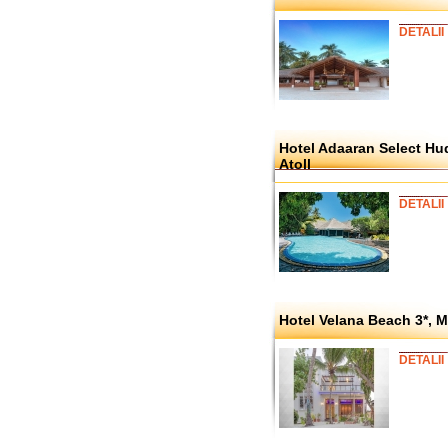
DETALII
Hotel Adaaran Select Hu
Atoll
DETALII
Hotel Velana Beach 3*, M
DETALII