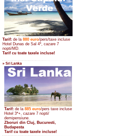
Tarif:
de la
880
euro
/pers/taxe incluse
Hotel Dunas de Sal 4*, cazare 7
nopti/MD.
Tarif cu toate taxele incluse!
» Sri Lanka
Tarif:
de la
885
euro
/pers taxe incluse
Hotel 3*+, cazare 7 nopti/
demipensiune.
Zboruri din Cluj, Bucuresti,
Budapesta
Tarif cu toate taxele incluse!