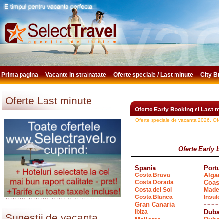
Prima pagina
Vacante in strainatate
Oferte speciale / Last minute
City 
Oferte Last minute
Oferte Early Booking si Last 
Oferte speciale de vacanta 2026, Ofe
Oferte Early 
Spania
Port
Costa Brava
Alga
Costa Dorada
Coas
Costa del Sol
Made
Costa Blanca
Insul
Gran Canaria
~~~
Ibiza
Duba
Sugestii de vacanta