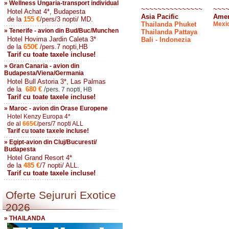
» Wellness Ungaria-transport individual
~~~~~~~~~~~~~~~
~~~
Hotel Achat 4*, Budapesta
Asia Pacific
Amer
de la
155
€
/pers/3 nopti/ MD.
Thailanda Phuket
Mexi
» Tenerife - avion din Bud/Buc/Munchen
Thailanda Pattaya
Hotel Hovima Jardin Caleta 3*
Bali - Indonezia
de la
650
€
/pers.7 nopti,HB
Tarif cu toate taxele incluse!
» Gran Canaria - avion din
Budapesta/Viena/Germania
Hotel Bull Astoria 3*, Las Palmas
de la
680
€
/
pers. 7 nopti, HB
Tarif cu toate taxele incluse!
» Maroc - avion din Orase Europene
Hotel Kenzy Europa 4*
de al
665
€
/pers/7 nopti ALL
Tarif cu toate taxele incluse!
» Egipt-avion din Cluj/Bucuresti/
Budapesta
Hotel Grand Resort 4*
de la
485
€
/7 nopti/ ALL.
Tarif cu toate taxele incluse!
Oferte Sejururi Exotice
2026
» THAILANDA