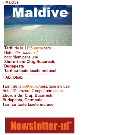
» Maldive
Tarif:
de la
1195
euro
/pers
Hotel 3*+, cazare 7
nopti/demipensiune
Zboruri din Cluj, Bucuresti,
Budapesta
Tarif cu toate taxele incluse!
» Abu Dhabi
Tarif:
de la
530
euro
/pers/taxe incluse
Hotel 3*, cazare 7 nopti/ mic dejun
Zboruri din Cluj, Bucuresti,
Budapesta, Germania
Tarif cu toate taxele incluse!