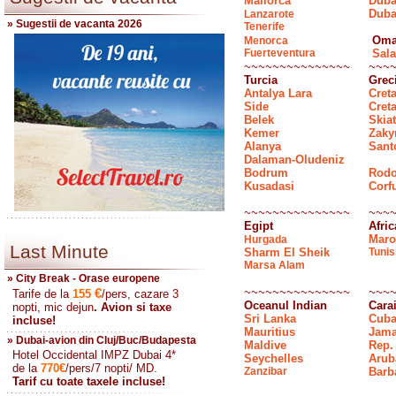
Mallorca
Duba
Duba
Lanzarote
» Sugestii de vacanta 2026
Tenerife
Oma
Menorca
Fuerteventura
Sala
~~~~~~~~~~~~~~~
~~~
Turcia
Grec
Antalya Lara
Cret
Side
Cret
Belek
Skia
Kemer
Zaky
Alanya
Sant
Dalaman-Oludeniz
Bodrum
Rod
Kusadasi
Corf
~~~~~~~~~~~~~~~
~~~
Egipt
Afri
Maro
Hurgada
Last Minute
Sharm El Sheik
Tunis
Marsa Alam
» City Break - Orase europene
~~~~~~~~~~~~~~~
~~~
€
Tarife de la
155
/pers, cazare 3
Oceanul Indian
Cara
nopti, mic dejun
. Avion si taxe
Sri Lanka
Cub
incluse!
Mauritius
Jama
» Dubai-avion din Cluj/Buc/Budapesta
Maldive
Rep.
Hotel Occidental IMPZ Dubai 4*
Seychelles
Arub
de la
770
€
/pers/7 nopti/ MD.
Zanzibar
Barb
Tarif cu toate taxele incluse!