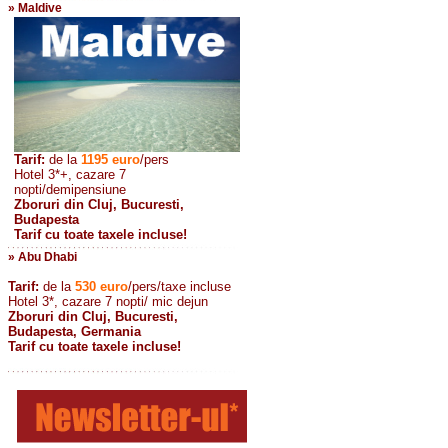
» Maldive
Tarif:
de la
1195
euro
/pers
Hotel 3*+, cazare 7
nopti/demipensiune
Zboruri din Cluj, Bucuresti,
Budapesta
Tarif cu toate taxele incluse!
» Abu Dhabi
Tarif:
de la
530
euro
/pers/taxe incluse
Hotel 3*, cazare 7 nopti/ mic dejun
Zboruri din Cluj, Bucuresti,
Budapesta, Germania
Tarif cu toate taxele incluse!