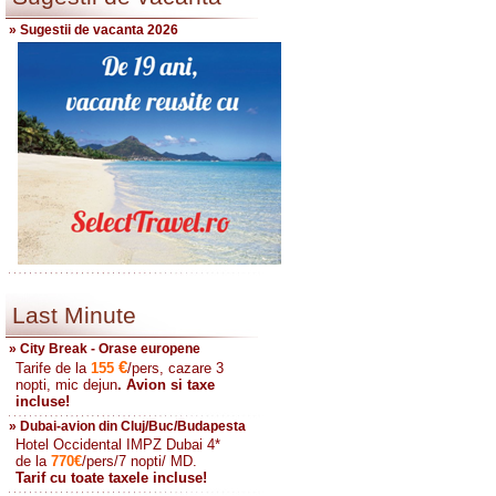
» Sugestii de vacanta 2026
Last Minute
» City Break - Orase europene
€
Tarife de la
155
/pers, cazare 3
nopti, mic dejun
. Avion si taxe
incluse!
» Dubai-avion din Cluj/Buc/Budapesta
Hotel Occidental IMPZ Dubai 4*
de la
770
€
/pers/7 nopti/ MD.
Tarif cu toate taxele incluse!