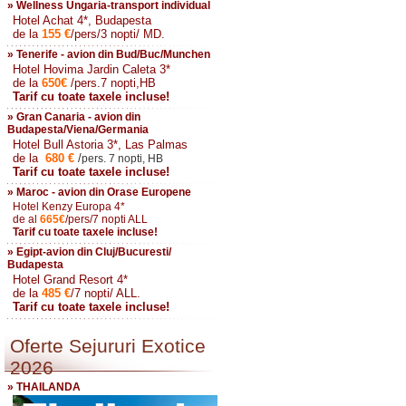
» Wellness Ungaria-transport individual
Hotel Achat 4*, Budapesta
de la
155
€
/pers/3 nopti/ MD.
» Tenerife - avion din Bud/Buc/Munchen
Hotel Hovima Jardin Caleta 3*
de la
650
€
/pers.7 nopti,HB
Tarif cu toate taxele incluse!
» Gran Canaria - avion din
Budapesta/Viena/Germania
Hotel Bull Astoria 3*, Las Palmas
de la
680
€
/
pers. 7 nopti, HB
Tarif cu toate taxele incluse!
» Maroc - avion din Orase Europene
Hotel Kenzy Europa 4*
de al
665
€
/pers/7 nopti ALL
Tarif cu toate taxele incluse!
» Egipt-avion din Cluj/Bucuresti/
Budapesta
Hotel Grand Resort 4*
de la
485
€
/7 nopti/ ALL.
Tarif cu toate taxele incluse!
Oferte Sejururi Exotice
2026
» THAILANDA