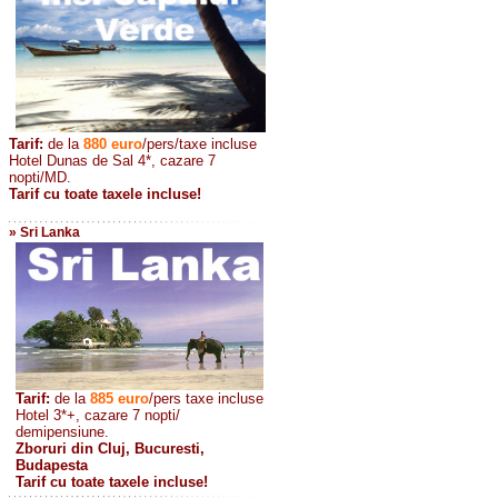
Tarif:
de la
880
euro
/pers/taxe incluse
Hotel Dunas de Sal 4*, cazare 7
nopti/MD.
Tarif cu toate taxele incluse!
» Sri Lanka
Tarif:
de la
885
euro
/pers taxe incluse
Hotel 3*+, cazare 7 nopti/
demipensiune.
Zboruri din Cluj, Bucuresti,
Budapesta
Tarif cu toate taxele incluse!